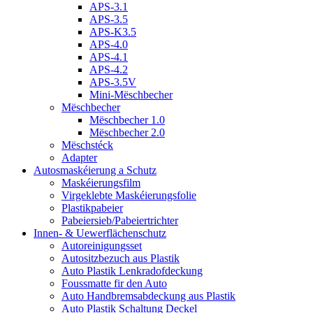
APS-3.1
APS-3.5
APS-K3.5
APS-4.0
APS-4.1
APS-4.2
APS-3.5V
Mini-Mëschbecher
Mëschbecher
Mëschbecher 1.0
Mëschbecher 2.0
Mëschstéck
Adapter
Autosmaskéierung a Schutz
Maskéierungsfilm
Virgeklebte Maskéierungsfolie
Plastikpabeier
Pabeiersieb/Pabeiertrichter
Innen- & Uewerflächenschutz
Autoreinigungsset
Autositzbezuch aus Plastik
Auto Plastik Lenkradofdeckung
Foussmatte fir den Auto
Auto Handbremsabdeckung aus Plastik
Auto Plastik Schaltung Deckel