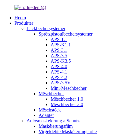
Heem
Produkter
Lackbechersystemer
Sprëtzpistoulbechersystemer
APS-1.1
APS-K1.1
APS-3.1
APS-3.5
APS-K3.5
APS-4.0
APS-4.1
APS-4.2
APS-3.5V
Mini-Mëschbecher
Mëschbecher
Mëschbecher 1.0
Mëschbecher 2.0
Mëschstéck
Adapter
Autosmaskéierung a Schutz
Maskéierungsfilm
Virgeklebte Maskéierungsfolie