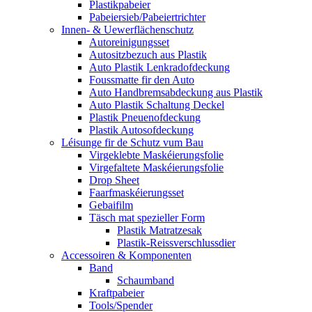
Plastikpabeier
Pabeiersieb/Pabeiertrichter
Innen- & Uewerflächenschutz
Autoreinigungsset
Autositzbezuch aus Plastik
Auto Plastik Lenkradofdeckung
Foussmatte fir den Auto
Auto Handbremsabdeckung aus Plastik
Auto Plastik Schaltung Deckel
Plastik Pneuenofdeckung
Plastik Autosofdeckung
Léisunge fir de Schutz vum Bau
Virgeklebte Maskéierungsfolie
Virgefaltete Maskéierungsfolie
Drop Sheet
Faarfmaskéierungsset
Gebaifilm
Täsch mat spezieller Form
Plastik Matratzesak
Plastik-Reissverschlussdier
Accessoiren & Komponenten
Band
Schaumband
Kraftpabeier
Tools/Spender