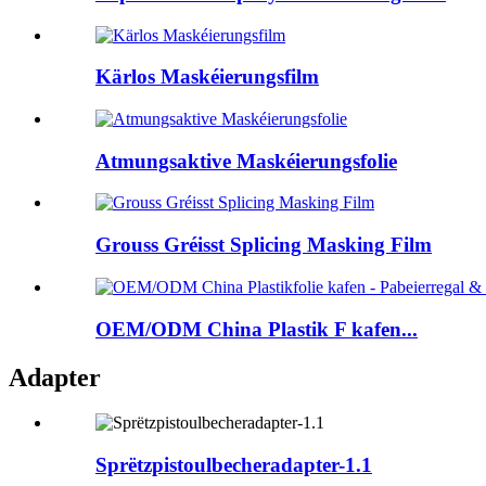
Kärlos Maskéierungsfilm
Atmungsaktive Maskéierungsfolie
Grouss Gréisst Splicing Masking Film
OEM/ODM China Plastik F kafen...
Adapter
Sprëtzpistoulbecheradapter-1.1