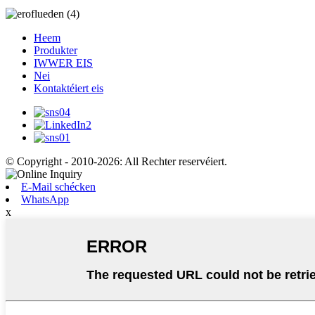
Heem
Produkter
IWWER EIS
Nei
Kontaktéiert eis
© Copyright - 2010-2026: All Rechter reservéiert.
E-Mail schécken
WhatsApp
x