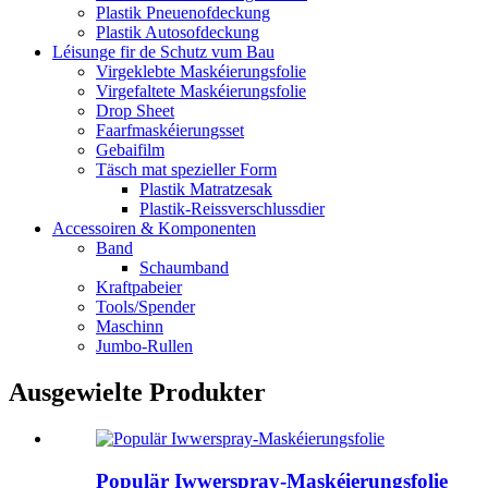
Plastik Pneuenofdeckung
Plastik Autosofdeckung
Léisunge fir de Schutz vum Bau
Virgeklebte Maskéierungsfolie
Virgefaltete Maskéierungsfolie
Drop Sheet
Faarfmaskéierungsset
Gebaifilm
Täsch mat spezieller Form
Plastik Matratzesak
Plastik-Reissverschlussdier
Accessoiren & Komponenten
Band
Schaumband
Kraftpabeier
Tools/Spender
Maschinn
Jumbo-Rullen
Ausgewielte Produkter
Populär Iwwerspray-Maskéierungsfolie