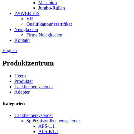
Maschinn
Jumbo-Rullen
IWWER EIS
VR
Qualifikatiounszertifikat
Neiegkeeten
Firma Neiegkeeten
Kontakt
English
Produktzentrum
Heem
Produkter
Lackbechersystemer
Adapter
Kategorien
Lackbechersystemer
Sprëtzpistoulbechersystemer
APS-1.1
APS-K1.1