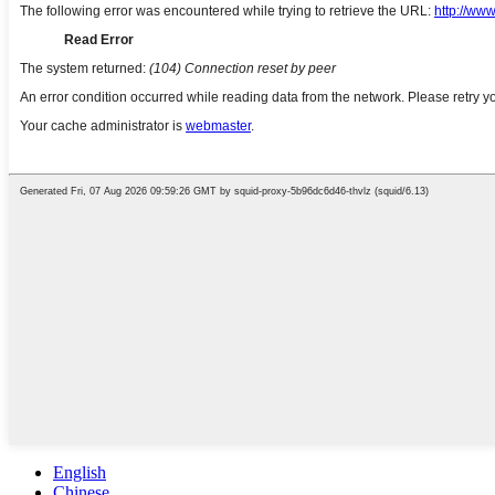
English
Chinese