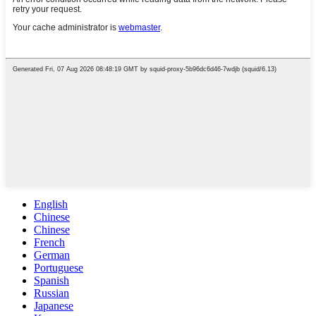
English
Chinese
Chinese
French
German
Portuguese
Spanish
Russian
Japanese