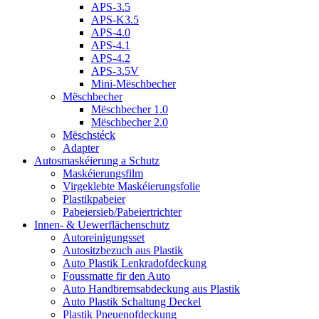
APS-3.5
APS-K3.5
APS-4.0
APS-4.1
APS-4.2
APS-3.5V
Mini-Mëschbecher
Mëschbecher
Mëschbecher 1.0
Mëschbecher 2.0
Mëschstéck
Adapter
Autosmaskéierung a Schutz
Maskéierungsfilm
Virgeklebte Maskéierungsfolie
Plastikpabeier
Pabeiersieb/Pabeiertrichter
Innen- & Uewerflächenschutz
Autoreinigungsset
Autositzbezuch aus Plastik
Auto Plastik Lenkradofdeckung
Foussmatte fir den Auto
Auto Handbremsabdeckung aus Plastik
Auto Plastik Schaltung Deckel
Plastik Pneuenofdeckung