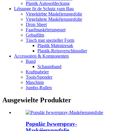
Plastik Autosofdeckung
Léisunge fir de Schutz vum Bau
Virgeklebte Maskéierungsfolie
Virgefaltete Maskéierungsfolie
Drop Sheet
Faarfmaskéierungsset
Gebaifilm
Täsch mat spezieller Form
Plastik Matratzesak
Plastik-Reissverschlussdier
Accessoiren & Komponenten
Band
Schaumband
Kraftpabeier
Tools/Spender
Maschinn
Jumbo-Rullen
Ausgewielte Produkter
Populär Iwwerspray-
Maskéierungsfolie