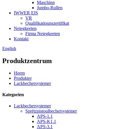
Maschinn
Jumbo-Rullen
IWWER EIS
VR
Qualifikatiounszertifikat
Neiegkeeten
Firma Neiegkeeten
Kontakt
English
Produktzentrum
Heem
Produkter
Lackbechersystemer
Kategorien
Lackbechersystemer
Sprëtzpistoulbechersystemer
APS-1.1
APS-K1.1
APS-3.1