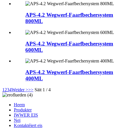
APS-4.2 Wegwerf-Faarfbechersystem
800ML
APS-4.2 Wegwerf-Faarfbechersystem
600ML
APS-4.2 Wegwerf-Faarfbechersystem
400ML
1
2
3
4
Weider >
>>
Säit 1 / 4
Heem
Produkter
IWWER EIS
Nei
Kontaktéiert eis