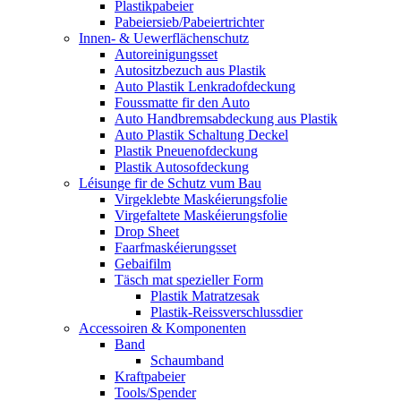
Plastikpabeier
Pabeiersieb/Pabeiertrichter
Innen- & Uewerflächenschutz
Autoreinigungsset
Autositzbezuch aus Plastik
Auto Plastik Lenkradofdeckung
Foussmatte fir den Auto
Auto Handbremsabdeckung aus Plastik
Auto Plastik Schaltung Deckel
Plastik Pneuenofdeckung
Plastik Autosofdeckung
Léisunge fir de Schutz vum Bau
Virgeklebte Maskéierungsfolie
Virgefaltete Maskéierungsfolie
Drop Sheet
Faarfmaskéierungsset
Gebaifilm
Täsch mat spezieller Form
Plastik Matratzesak
Plastik-Reissverschlussdier
Accessoiren & Komponenten
Band
Schaumband
Kraftpabeier
Tools/Spender