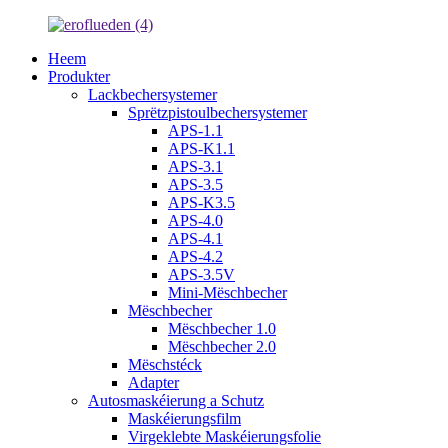
Heem
Produkter
Lackbechersystemer
Sprëtzpistoulbechersystemer
APS-1.1
APS-K1.1
APS-3.1
APS-3.5
APS-K3.5
APS-4.0
APS-4.1
APS-4.2
APS-3.5V
Mini-Mëschbecher
Mëschbecher
Mëschbecher 1.0
Mëschbecher 2.0
Mëschstéck
Adapter
Autosmaskéierung a Schutz
Maskéierungsfilm
Virgeklebte Maskéierungsfolie