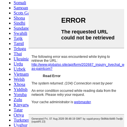
Somali
Samoan
Scots Gaelic
Shona
Sindhi
Sundanese
Swahili
Tajik
Tamil
Telugu
Thai
Ukrainian
Urdu
Uzbek
Vietnamese
Welsh
Xhosa
Yiddish
Yoruba
Zulu
Kinyarwanda
Tatar
Oriya
Turkmen
Uyghur