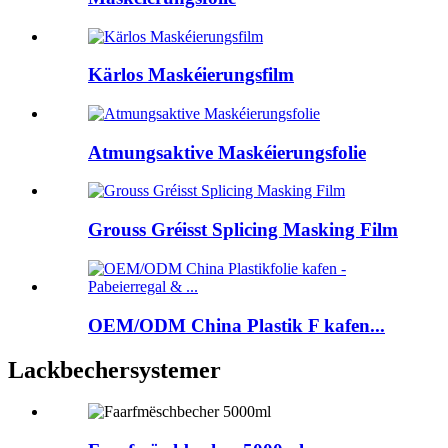
Kärlos Maskéierungsfilm
Atmungsaktive Maskéierungsfolie
Grouss Gréisst Splicing Masking Film
OEM/ODM China Plastik F kafen...
Lackbechersystemer