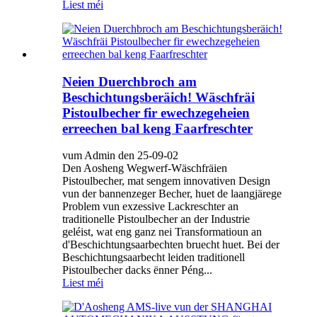
Liest méi
Neien Duerchbroch am
Beschichtungsberäich! Wäschfräi
Pistoulbecher fir ewechzegeheien
erreechen bal keng Faarfreschter
vum Admin den 25-09-02
Den Aosheng Wegwerf-Wäschfräien
Pistoulbecher, mat sengem innovativen Design
vun der bannenzeger Becher, huet de laangjärege
Problem vun exzessive Lackreschter an
traditionelle Pistoulbecher an der Industrie
geléist, wat eng ganz nei Transformatioun an
d'Beschichtungsaarbechten bruecht huet. Bei der
Beschichtungsaarbecht leiden traditionell
Pistoulbecher dacks ënner Péng...
Liest méi