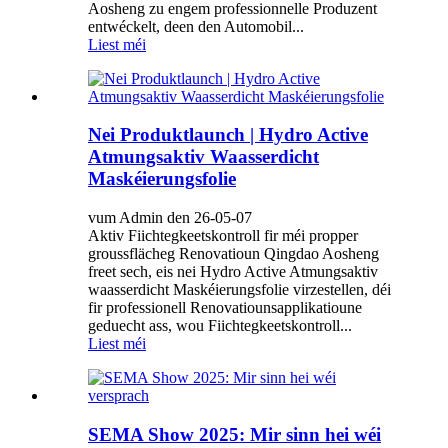
Aosheng zu engem professionnelle Produzent
entwéckelt, deen den Automobil...
Liest méi
Nei Produktlaunch | Hydro Active
Atmungsaktiv Waasserdicht
Maskéierungsfolie
vum Admin den 26-05-07
Aktiv Fiichtegkeetskontroll fir méi propper
groussflächeg Renovatioun Qingdao Aosheng
freet sech, eis nei Hydro Active Atmungsaktiv
waasserdicht Maskéierungsfolie virzestellen, déi
fir professionell Renovatiounsapplikatioune
geduecht ass, wou Fiichtegkeetskontroll...
Liest méi
SEMA Show 2025: Mir sinn hei wéi