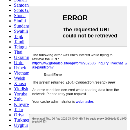
Samoan
Scots Gaelic
Shona
Sindhi
Sundanese
Swahili
Tajik
Tamil
Telugu
Thai
Ukrainian
Urdu
Uzbek
Vietnamese
Welsh
Xhosa
Yiddish
Yoruba
Zulu
Kinyarwanda
Tatar
Oriya
Turkmen
Uyghur