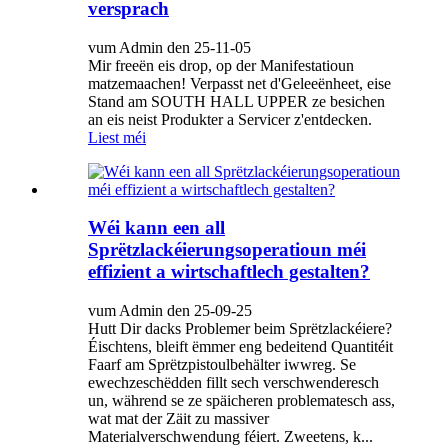
versprach
vum Admin den 25-11-05
Mir freeën eis drop, op der Manifestatioun
matzemaachen! Verpasst net d'Geleeënheet, eise
Stand am SOUTH HALL UPPER ze besichen
an eis neist Produkter a Servicer z'entdecken.
Liest méi
Wéi kann een all
Sprëtzlackéierungsoperatioun méi
effizient a wirtschaftlech gestalten?
vum Admin den 25-09-25
Hutt Dir dacks Problemer beim Sprëtzlackéiere?
Éischtens, bleift ëmmer eng bedeitend Quantitéit
Faarf am Sprëtzpistoulbehälter iwwreg. Se
ewechzeschëdden fillt sech verschwenderesch
un, während se ze späicheren problematesch ass,
wat mat der Zäit zu massiver
Materialverschwendung féiert. Zweetens, k...