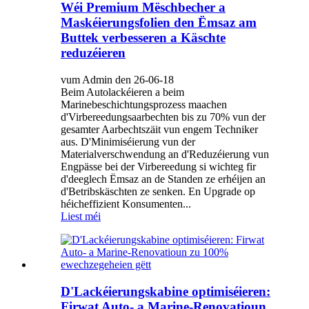
Wéi Premium Mëschbecher a
Maskéierungsfolien den Ëmsaz am
Buttek verbesseren a Käschte
reduzéieren
vum Admin den 26-06-18
Beim Autolackéieren a beim
Marinebeschichtungsprozess maachen
d'Virbereedungsaarbechten bis zu 70% vun der
gesamter Aarbechtszäit vun engem Techniker
aus. D'Minimiséierung vun der
Materialverschwendung an d'Reduzéierung vun
Engpässe bei der Virbereedung si wichteg fir
d'deeglech Ëmsaz an de Standen ze erhéijen an
d'Betribskäschten ze senken. En Upgrade op
héicheffizient Konsumenten...
Liest méi
D'Lackéierungskabine optimiséieren:
Firwat Auto- a Marine-Renovatioun