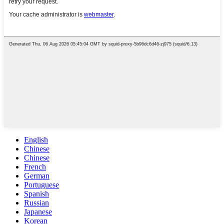
English
Chinese
Chinese
French
German
Portuguese
Spanish
Russian
Japanese
Korean