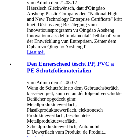
vum Admin den 21-08-17
Häerzlech Gléckwënsch, datt d'Qingdao
Aosheng Plastic Company den "National High
and New Technology Enterprise Certificate" kritt
huet. Dëst ass eng Bestätegung vum
Innovatiounsprogramm vu Qingdao Aosheng.
Innovatioun ass déi fundamental Treibkraaft vun
der Entwécklung vun Entreprisen. Zënter dem
Opbau vu Qingdao Aosheng f...
Liest méi
Den Ënnerscheed tëscht PP, PVC a
PE Schutzfoliematerialien
vum Admin den 21-06-07
Wann de Schutzfolie no dem Gebrauchsberäich
klasséiert gëtt, kann en an déi folgend verschidde
Beräicher opgedeelt ginn:
Metallproduktuewerfläch,
Plastikproduktuewerfläch, elektronesch
Produktuewerfläch, beschichtete
Metallproduktuewerfläch,
Schëldproduktuewerfläch, Automobil.
D'Uewerfläch vum Produkt, de Produit...