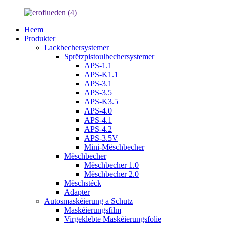
Heem
Produkter
Lackbechersystemer
Sprëtzpistoulbechersystemer
APS-1.1
APS-K1.1
APS-3.1
APS-3.5
APS-K3.5
APS-4.0
APS-4.1
APS-4.2
APS-3.5V
Mini-Mëschbecher
Mëschbecher
Mëschbecher 1.0
Mëschbecher 2.0
Mëschstéck
Adapter
Autosmaskéierung a Schutz
Maskéierungsfilm
Virgeklebte Maskéierungsfolie