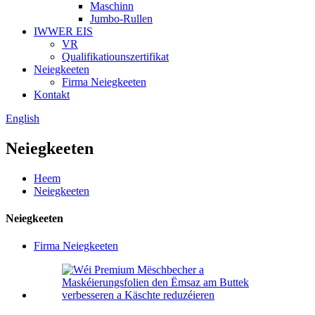
Maschinn
Jumbo-Rullen
IWWER EIS
VR
Qualifikatiounszertifikat
Neiegkeeten
Firma Neiegkeeten
Kontakt
English
Neiegkeeten
Heem
Neiegkeeten
Neiegkeeten
Firma Neiegkeeten