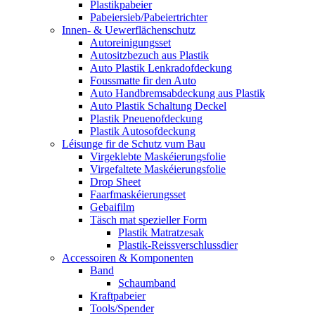
Plastikpabeier
Pabeiersieb/Pabeiertrichter
Innen- & Uewerflächenschutz
Autoreinigungsset
Autositzbezuch aus Plastik
Auto Plastik Lenkradofdeckung
Foussmatte fir den Auto
Auto Handbremsabdeckung aus Plastik
Auto Plastik Schaltung Deckel
Plastik Pneuenofdeckung
Plastik Autosofdeckung
Léisunge fir de Schutz vum Bau
Virgeklebte Maskéierungsfolie
Virgefaltete Maskéierungsfolie
Drop Sheet
Faarfmaskéierungsset
Gebaifilm
Täsch mat spezieller Form
Plastik Matratzesak
Plastik-Reissverschlussdier
Accessoiren & Komponenten
Band
Schaumband
Kraftpabeier
Tools/Spender