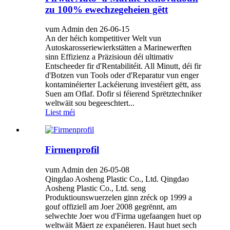
zu 100% ewechzegeheien gëtt
vum Admin den 26-06-15
An der héich kompetitiver Welt vun
Autoskarosseriewierkstätten a Marinewerften
sinn Effizienz a Präzisioun déi ultimativ
Entscheeder fir d'Rentabilitéit. All Minutt, déi fir
d'Botzen vun Tools oder d'Reparatur vun enger
kontaminéierter Lackéierung investéiert gëtt, ass
Suen am Oflaf. Dofir si féierend Sprëtztechniker
weltwäit sou begeeschtert...
Liest méi
Firmenprofil
vum Admin den 26-05-08
Qingdao Aosheng Plastic Co., Ltd. Qingdao
Aosheng Plastic Co., Ltd. seng
Produktiounswuerzelen ginn zréck op 1999 a
gouf offiziell am Joer 2008 gegrënnt, am
selwechte Joer wou d'Firma ugefaangen huet op
weltwäit Mäert ze expanéieren. Haut huet sech