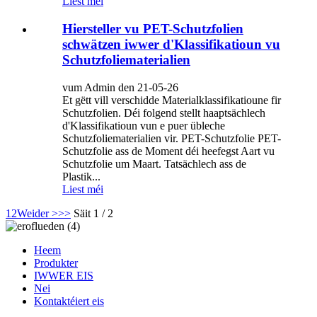
Liest méi
Hiersteller vu PET-Schutzfolien
schwätzen iwwer d'Klassifikatioun vu
Schutzfoliematerialien
vum Admin den 21-05-26
Et gëtt vill verschidde Materialklassifikatioune fir
Schutzfolien. Déi folgend stellt haaptsächlech
d'Klassifikatioun vun e puer übleche
Schutzfoliematerialien vir. PET-Schutzfolie PET-
Schutzfolie ass de Moment déi heefegst Aart vu
Schutzfolie um Maart. Tatsächlech ass de
Plastik...
Liest méi
1
2
Weider >
>>
Säit 1 / 2
Heem
Produkter
IWWER EIS
Nei
Kontaktéiert eis