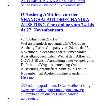
D'Aosheng AMS-live vun der
SHANGHAI AUTOMECHANIKA
AUSSTUNG fënnt online vum 24. bis
de 27. November statt.
vum Admin den 21-11-24
Wéi ursprénglech geplangt, géif d'Qingdao
Aosheng Plastic Company vum 24. bis de 27.
November un der Shanghai Automechanika
Ausstellung deelhuelen. Wéinst dem Afloss vu
COVID-19 ass d'Ausstellung awer verspéit ginn.
Dofir hunn d'Organisateuren eng Online-
Ausstellung organiséiert. Vum 24. bis de 27.
November géif Aosheng online waarden...
Liest méi