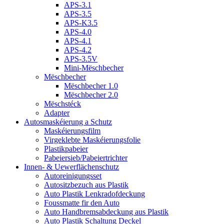
APS-3.1
APS-3.5
APS-K3.5
APS-4.0
APS-4.1
APS-4.2
APS-3.5V
Mini-Mëschbecher
Mëschbecher
Mëschbecher 1.0
Mëschbecher 2.0
Mëschstéck
Adapter
Autosmaskéierung a Schutz
Maskéierungsfilm
Virgeklebte Maskéierungsfolie
Plastikpabeier
Pabeiersieb/Pabeiertrichter
Innen- & Uewerflächenschutz
Autoreinigungsset
Autositzbezuch aus Plastik
Auto Plastik Lenkradofdeckung
Foussmatte fir den Auto
Auto Handbremsabdeckung aus Plastik
Auto Plastik Schaltung Deckel