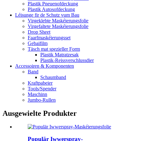
Plastik Pneuenofdeckung
Plastik Autosofdeckung
Léisunge fir de Schutz vum Bau
Virgeklebte Maskéierungsfolie
Virgefaltete Maskéierungsfolie
Drop Sheet
Faarfmaskéierungsset
Gebaifilm
Täsch mat spezieller Form
Plastik Matratzesak
Plastik-Reissverschlussdier
Accessoiren & Komponenten
Band
Schaumband
Kraftpabeier
Tools/Spender
Maschinn
Jumbo-Rullen
Ausgewielte Produkter
Populär Iwwerspray-