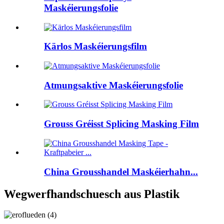
Maskéierungsfolie
Kärlos Maskéierungsfilm
Atmungsaktive Maskéierungsfolie
Grouss Gréisst Splicing Masking Film
China Grousshandel Maskéierhahn...
Wegwerfhandschuesch aus Plastik