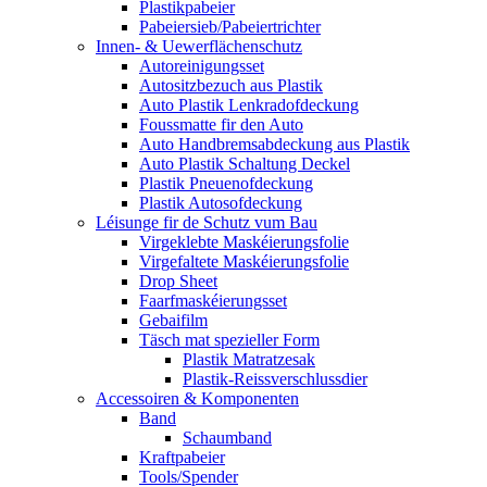
Plastikpabeier
Pabeiersieb/Pabeiertrichter
Innen- & Uewerflächenschutz
Autoreinigungsset
Autositzbezuch aus Plastik
Auto Plastik Lenkradofdeckung
Foussmatte fir den Auto
Auto Handbremsabdeckung aus Plastik
Auto Plastik Schaltung Deckel
Plastik Pneuenofdeckung
Plastik Autosofdeckung
Léisunge fir de Schutz vum Bau
Virgeklebte Maskéierungsfolie
Virgefaltete Maskéierungsfolie
Drop Sheet
Faarfmaskéierungsset
Gebaifilm
Täsch mat spezieller Form
Plastik Matratzesak
Plastik-Reissverschlussdier
Accessoiren & Komponenten
Band
Schaumband
Kraftpabeier
Tools/Spender