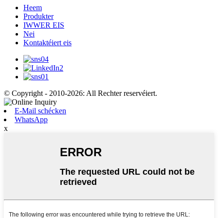
Heem
Produkter
IWWER EIS
Nei
Kontaktéiert eis
© Copyright - 2010-2026: All Rechter reservéiert.
E-Mail schécken
WhatsApp
x