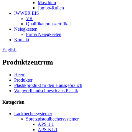
Maschinn
Jumbo-Rullen
IWWER EIS
VR
Qualifikatiounszertifikat
Neiegkeeten
Firma Neiegkeeten
Kontakt
English
Produktzentrum
Heem
Produkter
Plastikprodukt fir den Hausgebrauch
Wegwerfhandschuesch aus Plastik
Kategorien
Lackbechersystemer
Sprëtzpistoulbechersystemer
APS-1.1
APS-K1.1