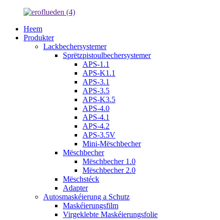
Heem
Produkter
Lackbechersystemer
Sprëtzpistoulbechersystemer
APS-1.1
APS-K1.1
APS-3.1
APS-3.5
APS-K3.5
APS-4.0
APS-4.1
APS-4.2
APS-3.5V
Mini-Mëschbecher
Mëschbecher
Mëschbecher 1.0
Mëschbecher 2.0
Mëschstéck
Adapter
Autosmaskéierung a Schutz
Maskéierungsfilm
Virgeklebte Maskéierungsfolie