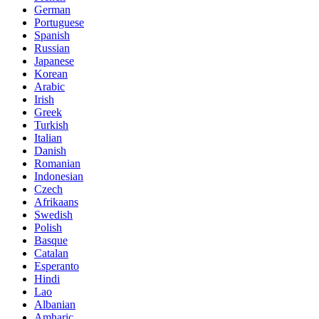
German
Portuguese
Spanish
Russian
Japanese
Korean
Arabic
Irish
Greek
Turkish
Italian
Danish
Romanian
Indonesian
Czech
Afrikaans
Swedish
Polish
Basque
Catalan
Esperanto
Hindi
Lao
Albanian
Amharic