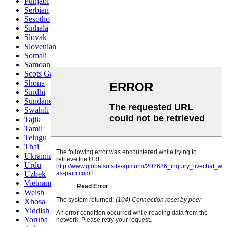
Punjabi
Serbian
Sesotho
Sinhala
Slovak
Slovenian
Somali
Samoan
Scots Gaelic
Shona
Sindhi
Sundanese
Swahili
Tajik
Tamil
Telugu
Thai
Ukrainian
Urdu
Uzbek
Vietnamese
Welsh
Xhosa
Yiddish
Yoruba