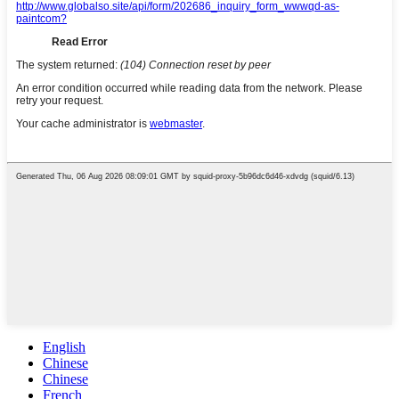
English
Chinese
Chinese
French